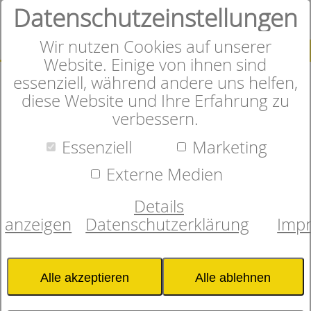
Datenschutzeinstellungen
0
Wir nutzen Cookies auf unserer
SUCHE
Website. Einige von ihnen sind
essenziell, während andere uns helfen,
diese Website und Ihre Erfahrung zu
verbessern.
Herzlich Willkommen im
Essenziell
Marketing
Online-Shop
Externe Medien
Details
anzeigen
Datenschutzerklärung
Imp
In unserem Onlineshop finden
Sie sorgfältig ausgewählte
Alle akzeptieren
Alle ablehnen
Matratzen, Bettwaren und