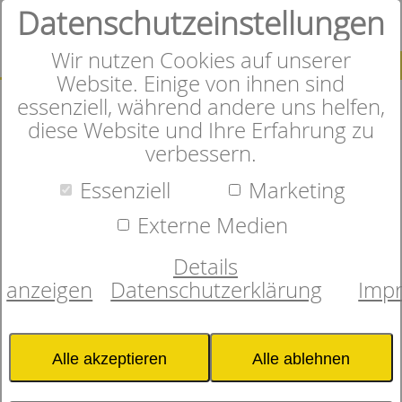
Datenschutzeinstellungen
0
Wir nutzen Cookies auf unserer
SUCHE
Website. Einige von ihnen sind
essenziell, während andere uns helfen,
diese Website und Ihre Erfahrung zu
verbessern.
Herzlich Willkommen im
Essenziell
Marketing
Online-Shop
Externe Medien
Details
anzeigen
Datenschutzerklärung
Imp
In unserem Onlineshop finden
Sie sorgfältig ausgewählte
Alle akzeptieren
Alle ablehnen
Matratzen, Bettwaren und