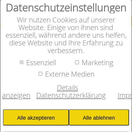
Datenschutzeinstellungen
0
Wir nutzen Cookies auf unserer
SUCHE
Website. Einige von ihnen sind
essenziell, während andere uns helfen,
diese Website und Ihre Erfahrung zu
Formular zum
verbessern.
Essenziell
Marketing
Widerruf Ihres
Externe Medien
Vertrags
Details
anzeigen
Datenschutzerklärung
Imp
Zur Ausübung Ihres
gesetzlichen Widerrufsrechts
Alle akzeptieren
Alle ablehnen
können Sie dieses Formular