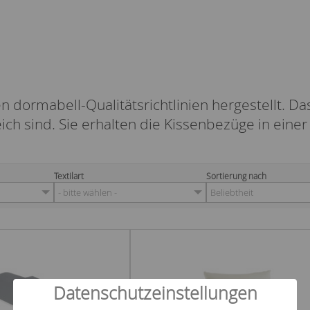
dormabell-Qualitätsrichtlinien hergestellt. Das
ich sind. Sie erhalten die Kissenbezüge in eine
Textilart
Sortierung nach
- bitte wählen -
Beliebtheit
Datenschutzeinstellungen