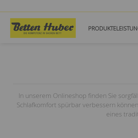
PRODUKTE
LEISTU
In unserem Onlineshop finden Sie sorgfäl
Schlafkomfort spürbar verbessern können
eines trad