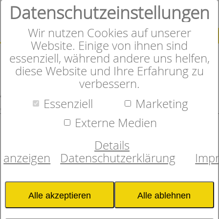
Datenschutzeinstellungen
0
Wir nutzen Cookies auf unserer
SUCHE
Website. Einige von ihnen sind
essenziell, während andere uns helfen,
diese Website und Ihre Erfahrung zu
Ihr Warenkorb: Prüfen Sie Ihre
verbessern.
Auswahl und schließen Sie den Kauf
Essenziell
Marketing
ab
Externe Medien
Zur Zeit befinden sich keine Artikel in
Ihrem Warenkorb.
Details
anzeigen
Datenschutzerklärung
Imp
Alle akzeptieren
Alle ablehnen