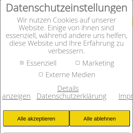
Datenschutzeinstellungen
0
Wir nutzen Cookies auf unserer
SUCHE
Website. Einige von ihnen sind
essenziell, während andere uns helfen,
diese Website und Ihre Erfahrung zu
verbessern.
Herzlich Willkommen im
Essenziell
Marketing
Online-Shop
Externe Medien
Details
anzeigen
Datenschutzerklärung
Imp
In unserem Onlineshop finden
Sie sorgfältig ausgewählte
Alle akzeptieren
Alle ablehnen
Matratzen, Bettwaren und