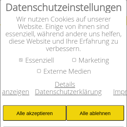
Datenschutzeinstellungen
0
Wir nutzen Cookies auf unserer
SUCHE
Website. Einige von ihnen sind
essenziell, während andere uns helfen,
diese Website und Ihre Erfahrung zu
verbessern.
Herzlich Willkommen im
Essenziell
Marketing
Online-Shop
Externe Medien
Details
anzeigen
Datenschutzerklärung
Imp
In unserem Onlineshop finden
Sie sorgfältig ausgewählte
Alle akzeptieren
Alle ablehnen
Matratzen, Bettwaren und