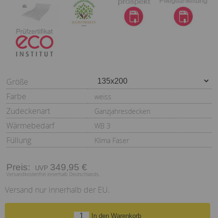
Größe
Farbe
weiss
Zudeckenart
Ganzjahresdecken
Wärmebedarf
WB 3
Füllung
Klima Faser
Preis:
349,95 €
Versandkostenfrei innerhalb Deutschlands.
Versand nur innerhalb der EU.
In den Warenkorb