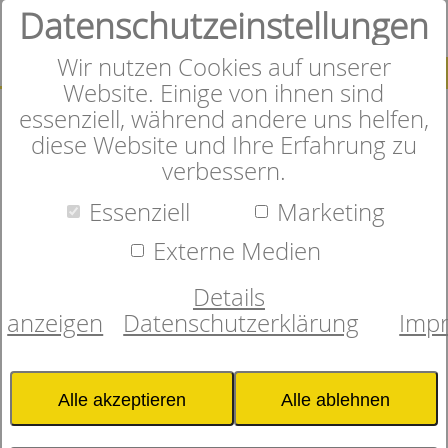
Datenschutzeinstellungen
0
Wir nutzen Cookies auf unserer
SUCHE
Website. Einige von ihnen sind
essenziell, während andere uns helfen,
diese Website und Ihre Erfahrung zu
verbessern.
Herzlich Willkommen im
Essenziell
Marketing
Online-Shop
Externe Medien
Details
anzeigen
Datenschutzerklärung
Imp
In unserem Onlineshop finden
Sie sorgfältig ausgewählte
Alle akzeptieren
Alle ablehnen
Matratzen, Bettwaren und