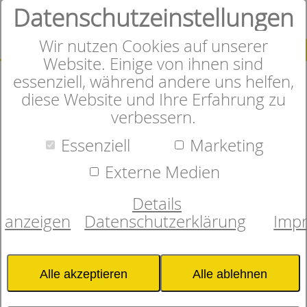
Datenschutzeinstellungen
0
Wir nutzen Cookies auf unserer
SUCHE
Website. Einige von ihnen sind
essenziell, während andere uns helfen,
diese Website und Ihre Erfahrung zu
verbessern.
Herzlich Willkommen im
Essenziell
Marketing
Online-Shop
Externe Medien
Details
anzeigen
Datenschutzerklärung
Imp
In unserem Onlineshop finden
Sie sorgfältig ausgewählte
Alle akzeptieren
Alle ablehnen
Matratzen, Bettwaren und