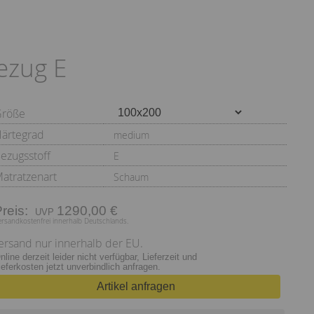
ezug E
Größe
ärtegrad
medium
ezugsstoff
E
atratzenart
Schaum
Preis:
1290,00 €
ersandkostenfrei innerhalb Deutschlands.
ersand nur innerhalb der EU.
nline derzeit leider nicht verfügbar, Lieferzeit und
ieferkosten jetzt unverbindlich anfragen.
Artikel anfragen