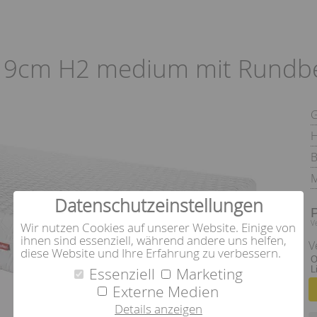
19cm H2 medium mit Rundb
H
B
M
Datenschutzeinstellungen
V
Wir nutzen Cookies auf unserer Website. Einige von
ihnen sind essenziell, während andere uns helfen,
V
diese Website und Ihre Erfahrung zu verbessern.
O
Essenziell
Marketing
L
Externe Medien
Details anzeigen