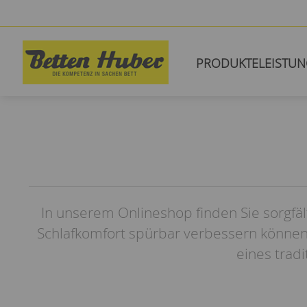
PRODUKTE
LEISTU
In unserem Onlineshop finden Sie sorgfäl
Schlafkomfort spürbar verbessern können
eines trad