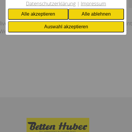
Datenschutzerklärung
Impressum
Alle akzeptieren
Alle ablehnen
rlive, 19 cm ClimaCell Kern, zonierte 3D Oberfläche, 
Auswahl akzeptieren
 Wendegriffe, waschbar 40°C, nicht trocknergeeignet