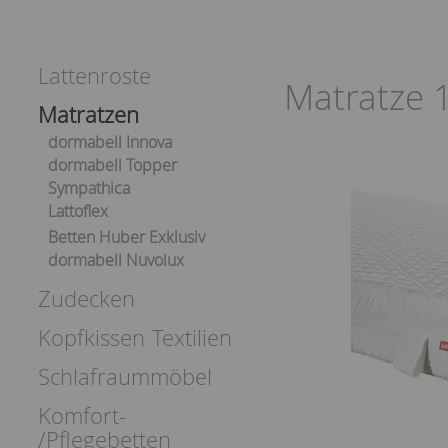
Lattenroste
Matratze 
Matratzen
dormabell Innova
dormabell Topper
Sympathica
Lattoflex
Betten Huber Exklusiv
dormabell Nuvolux
Zudecken
Kopfkissen
Textilien
Schlafraummöbel
Komfort-
/Pflegebetten