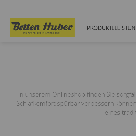
PRODUKTE
LEISTU
In unserem Onlineshop finden Sie sorgfäl
Schlafkomfort spürbar verbessern können
eines trad