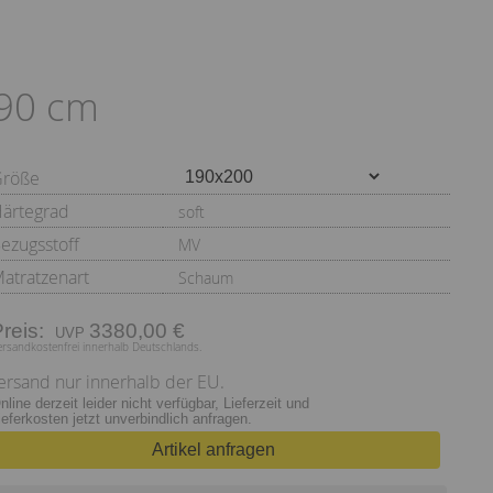
190 cm
Größe
ärtegrad
soft
ezugsstoff
MV
atratzenart
Schaum
Preis:
3380,00 €
ersandkostenfrei innerhalb Deutschlands.
ersand nur innerhalb der EU.
nline derzeit leider nicht verfügbar, Lieferzeit und
ieferkosten jetzt unverbindlich anfragen.
Artikel anfragen