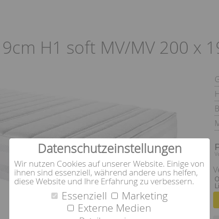
19cm H1 soft MV/MV 200 x 
H
B
M
Datenschutzeinstellungen
V
Wir nutzen Cookies auf unserer Website. Einige von
V
ihnen sind essenziell, während andere uns helfen,
O
diese Website und Ihre Erfahrung zu verbessern.
L
Essenziell
Marketing
Externe Medien