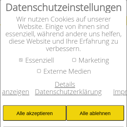
Datenschutzeinstellungen
0
Wir nutzen Cookies auf unserer
SUCHE
Website. Einige von ihnen sind
essenziell, während andere uns helfen,
diese Website und Ihre Erfahrung zu
verbessern.
Herzlich Willkommen im
Essenziell
Marketing
Online-Shop
Externe Medien
Details
anzeigen
Datenschutzerklärung
Imp
In unserem Onlineshop finden
Sie sorgfältig ausgewählte
Alle akzeptieren
Alle ablehnen
Matratzen, Bettwaren und