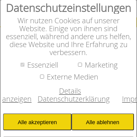
Datenschutzeinstellungen
0
Wir nutzen Cookies auf unserer
SUCHE
Website. Einige von ihnen sind
essenziell, während andere uns helfen,
diese Website und Ihre Erfahrung zu
verbessern.
Herzlich Willkommen im
Essenziell
Marketing
Online-Shop
Externe Medien
Details
anzeigen
Datenschutzerklärung
Imp
In unserem Onlineshop finden
Sie sorgfältig ausgewählte
Alle akzeptieren
Alle ablehnen
Matratzen, Bettwaren und