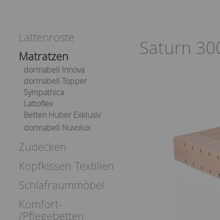
Lattenroste
Saturn 30
Matratzen
dormabell Innova
dormabell Topper
Sympathica
Lattoflex
Betten Huber Exklusiv
dormabell Nuvolux
Zudecken
Kopfkissen
Textilien
Schlafraummöbel
Komfort-
/Pflegebetten