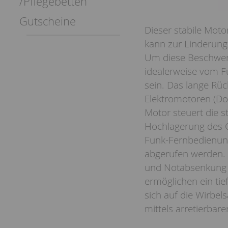
/Pflegebetten
Gutscheine
Dieser stabile Mo
kann zur Linderung
Um diese Beschwerd
idealerweise vom F
sein. Das lange Rüc
Elektromotoren (Do
Motor steuert die st
Hochlagerung des O
Funk-Fernbedienung
abgerufen werden. 
und Notabsenkung b
ermöglichen ein tief
sich auf die Wirbel
mittels arretierbare