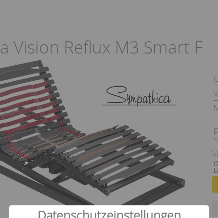
a Vision Reflux M3 Smart F
V
M
V
V
O
L
Datenschutzeinstellungen