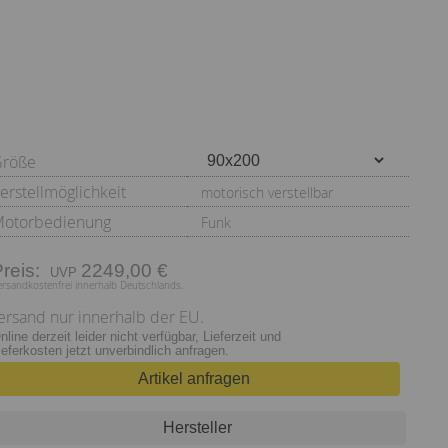
Größe
erstellmöglichkeit
motorisch verstellbar
otorbedienung
Funk
Preis:
2249,00 €
ersandkostenfrei innerhalb Deutschlands.
ersand nur innerhalb der EU.
nline derzeit leider nicht verfügbar, Lieferzeit und
ieferkosten jetzt unverbindlich anfragen.
Artikel anfragen
Hersteller