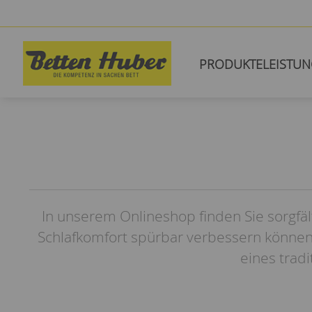
PRODUKTE
LEISTU
In unserem Onlineshop finden Sie sorgfäl
Schlafkomfort spürbar verbessern können
eines trad