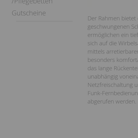
/Pflegebetten
Gutscheine
Der Rahmen bietet e
geschwungenen Schu
ermöglichen ein tief
sich auf die Wirbel
mittels arretierbar
besonders komfortab
das lange Rückentei
unabhängig voneina
Netzfreischaltung 
Funk-Fernbedienung
abgerufen werden.