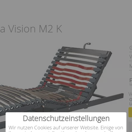
a Vision M2 K
V
M
V
V
O
L
Datenschutzeinstellungen
Wir nutzen Cookies auf unserer Website. Einige von