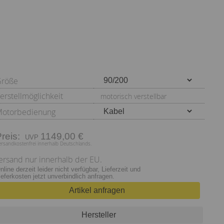
Größe
erstellmöglichkeit
motorisch verstellbar
otorbedienung
Preis:
1149,00 €
ersandkostenfrei innerhalb Deutschlands.
ersand nur innerhalb der EU.
nline derzeit leider nicht verfügbar, Lieferzeit und
ieferkosten jetzt unverbindlich anfragen.
Artikel anfragen
Hersteller