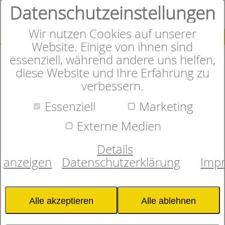
Datenschutzeinstellungen
0
Wir nutzen Cookies auf unserer
SUCHE
Website. Einige von ihnen sind
essenziell, während andere uns helfen,
diese Website und Ihre Erfahrung zu
verbessern.
Herzlich Willkommen im
Essenziell
Marketing
Online-Shop
Externe Medien
Details
anzeigen
Datenschutzerklärung
Imp
In unserem Onlineshop finden
Sie sorgfältig ausgewählte
Alle akzeptieren
Alle ablehnen
Matratzen, Bettwaren und