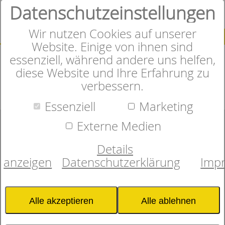
Datenschutzeinstellungen
0
Wir nutzen Cookies auf unserer
SUCHE
Website. Einige von ihnen sind
essenziell, während andere uns helfen,
diese Website und Ihre Erfahrung zu
verbessern.
Herzlich Willkommen im
Essenziell
Marketing
Online-Shop
Externe Medien
Details
360° Ansicht aktivieren
anzeigen
Datenschutzerklärung
Imp
In unserem Onlineshop finden
Sie sorgfältig ausgewählte
Alle akzeptieren
Alle ablehnen
Matratzen, Bettwaren und