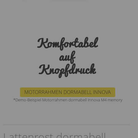
MOTORRAHMEN DORMABELL INNOVA
*Demo-Beispiel Motorrahmen dormabell Innova M4 memory
Lattenrost dormabell