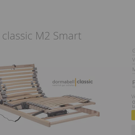
 classic M2 Smart
V
M
V
V
O
L