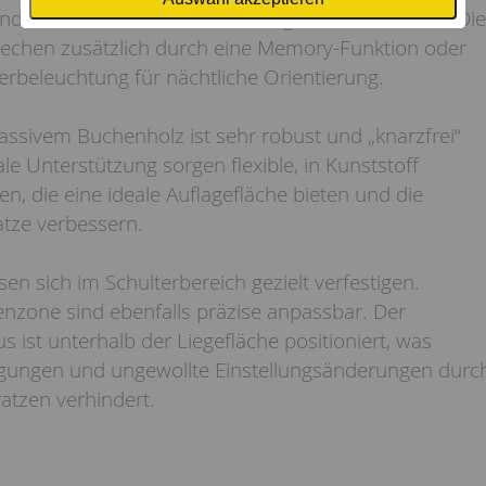
und eine manuelle Notabsenkung bei Stromausfall. Die
echen zusätzlich durch eine Memory-Funktion oder
erbeleuchtung für nächtliche Orientierung.
sivem Buchenholz ist sehr robust und „knarzfrei“
ale Unterstützung sorgen flexible, in Kunststoff
en, die eine ideale Auflagefläche bieten und die
atze verbessern.
sen sich im Schulterbereich gezielt verfestigen.
nzone sind ebenfalls präzise anpassbar. Der
 ist unterhalb der Liegefläche positioniert, was
gungen und ungewollte Einstellungsänderungen durc
atzen verhindert.