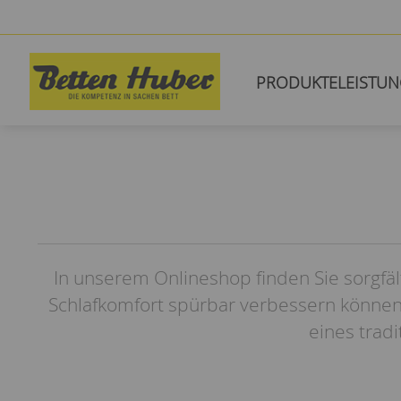
PRODUKTE
LEISTU
In unserem Onlineshop finden Sie sorgfäl
Schlafkomfort spürbar verbessern können
eines trad